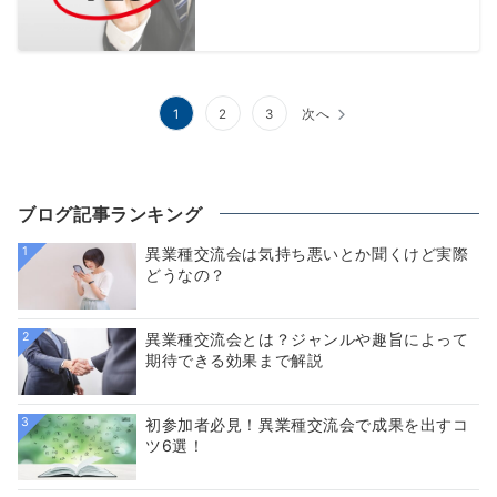
投
1
2
3
次へ
稿
の
ブログ記事ランキング
ペ
1
異業種交流会は気持ち悪いとか聞くけど実際
ー
どうなの？
ジ
送
2
異業種交流会とは？ジャンルや趣旨によって
期待できる効果まで解説
り
3
初参加者必見！異業種交流会で成果を出すコ
ツ6選！