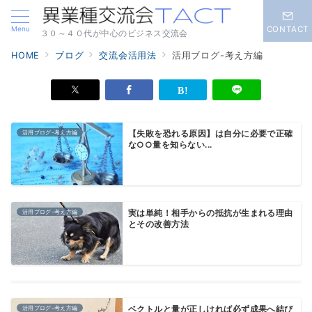
Menu
CONTACT
３０～４０代が中心のビジネス交流会
HOME
ブログ
交流会活用法
活用ブログ-考え方編
活用ブログ-考え方編
【失敗を恐れる原因】は自分に必要で正確
な○○量を知らない...
活用ブログ-考え方編
実は単純！相手からの抵抗が生まれる理由
とその改善方法
活用ブログ-考え方編
ベクトルと量が正しければ必ず成果へ結び