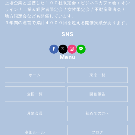
上場企業と提携した１００社限定会 / ビジネスカフェ会 / オン
ライン / 士業＆経営者限定会 / 女性限定会 / 不動産業者会 /
地方限定会なども開催しています。
９年間の運営で累計４０００回を超える開催実績があります。
SNS
Menu
ホーム
東京一覧
全国一覧
開催報告
月額会員
初めての方へ
参加ルール
ブログ