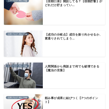
活用ブログ-考え方編
【信頼口座】開設してる？【信頼貯蓄】が
どれだけ貯まってい...
活用ブログ-考え方編
【成功の分岐点】成功を振り向かせるか、
素通りされてしまう...
活用ブログ-考え方編
人間関係から商談まで何でも破壊できる
【魔法の言葉】
活用ブログ-考え方編
頼み事が成果に結びつく【7つのポイン
ト】