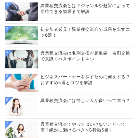
2
異業種交流会とは？ジャンルや趣旨によって
期待できる効果まで解説
3
初参加者必見！異業種交流会で成果を出すコ
ツ6選！
4
異業種交流会は名刺交換が超重要！名刺交換
で意識すべきポイント４つ
5
ビジネスパートナーを探すために何をする？
おすすめ5選とコツを解説
6
異業種交流会には怪しい人が多いって本当？
7
異業種交流会でやってはいけないことって
何？絶対に避けるべきNG行動5選！