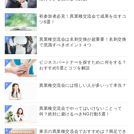
3
初参加者必見！異業種交流会で成果を出すコ
ツ6選！
4
異業種交流会は名刺交換が超重要！名刺交換
で意識すべきポイント４つ
5
ビジネスパートナーを探すために何をする？
おすすめ5選とコツを解説
6
異業種交流会には怪しい人が多いって本当？
7
異業種交流会でやってはいけないことって
何？絶対に避けるべきNG行動5選！
8
東京の異業種交流会でおすすめは？満足でき