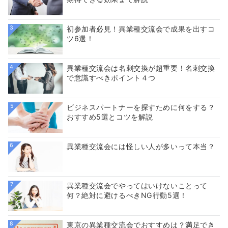
3
初参加者必見！異業種交流会で成果を出すコ
ツ6選！
4
異業種交流会は名刺交換が超重要！名刺交換
で意識すべきポイント４つ
5
ビジネスパートナーを探すために何をする？
おすすめ5選とコツを解説
6
異業種交流会には怪しい人が多いって本当？
7
異業種交流会でやってはいけないことって
何？絶対に避けるべきNG行動5選！
8
東京の異業種交流会でおすすめは？満足でき