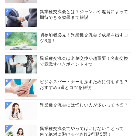
2
異業種交流会とは？ジャンルや趣旨によって
期待できる効果まで解説
3
初参加者必見！異業種交流会で成果を出すコ
ツ6選！
4
異業種交流会は名刺交換が超重要！名刺交換
で意識すべきポイント４つ
5
ビジネスパートナーを探すために何をする？
おすすめ5選とコツを解説
6
異業種交流会には怪しい人が多いって本当？
7
異業種交流会でやってはいけないことって
何？絶対に避けるべきNG行動5選！