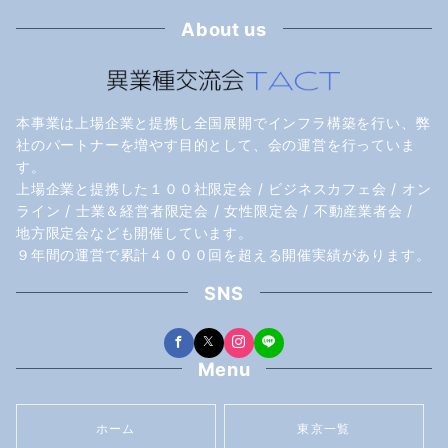
About us
本事業は上場企業と提携し全国展開でインフラ構築を行い、弊
社のパートナーを増やす目的として、会の運営を行っていま
す。
上場企業と提携した１００社限定会 / ビジネスカフェ会 / オン
ライン / 士業＆経営者限定会 / 女性限定会 / 不動産業者会 /
地方限定会なども開催しています。
９年間の運営で累計４０００回を超える開催実績があります。
SNS
Menu
ホーム
東京一覧