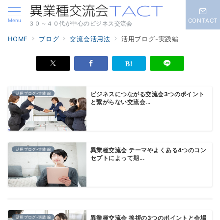
Menu
CONTACT
３０～４０代が中心のビジネス交流会
HOME
ブログ
交流会活用法
活用ブログ-実践編
活用ブログ-実践編
ビジネスにつながる交流会3つのポイント
と繋がらない交流会...
活用ブログ-実践編
異業種交流会 テーマやよくある4つのコン
セプトによって期...
活用ブログ-実践編
異業種交流会 挨拶の3つのポイントと会場