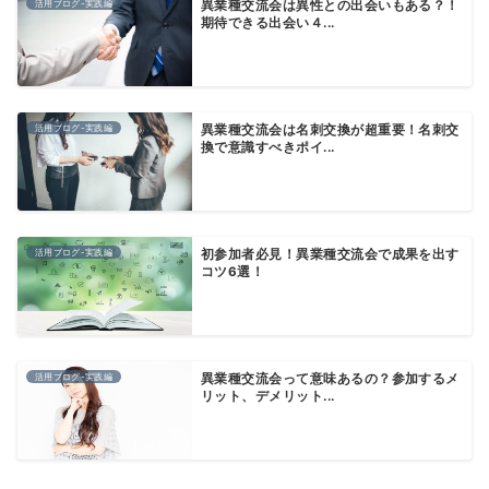
活用ブログ-実践編
異業種交流会は異性との出会いもある？！
期待できる出会い４...
活用ブログ-実践編
異業種交流会は名刺交換が超重要！名刺交
換で意識すべきポイ...
活用ブログ-実践編
初参加者必見！異業種交流会で成果を出す
コツ6選！
活用ブログ-実践編
異業種交流会って意味あるの？参加するメ
リット、デメリット...