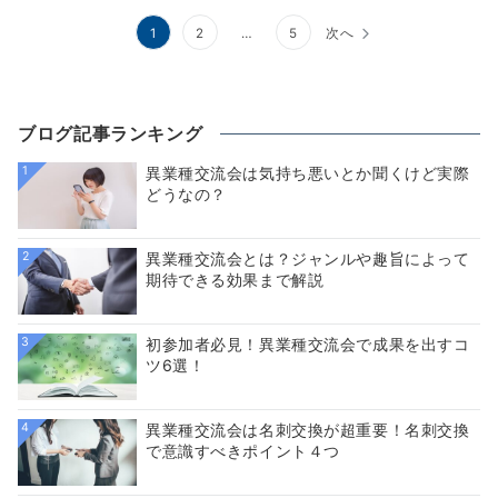
投
1
2
…
5
次へ
稿
の
ブログ記事ランキング
ペ
1
異業種交流会は気持ち悪いとか聞くけど実際
ー
どうなの？
ジ
送
2
異業種交流会とは？ジャンルや趣旨によって
期待できる効果まで解説
り
3
初参加者必見！異業種交流会で成果を出すコ
ツ6選！
4
異業種交流会は名刺交換が超重要！名刺交換
で意識すべきポイント４つ