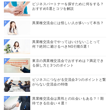
5
ビジネスパートナーを探すために何をする？
おすすめ5選とコツを解説
6
異業種交流会には怪しい人が多いって本当？
7
異業種交流会でやってはいけないことって
何？絶対に避けるべきNG行動5選！
8
東京の異業種交流会でおすすめは？満足でき
る探し方と3つのポイント
9
ビジネスにつながる交流会3つのポイントと繋
がらない交流会の特徴
10
異業種交流会は異性との出会いもある？！期
待できる出会い４選！