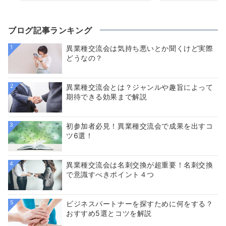
ブログ記事ランキング
1
異業種交流会は気持ち悪いとか聞くけど実際
どうなの？
2
異業種交流会とは？ジャンルや趣旨によって
期待できる効果まで解説
3
初参加者必見！異業種交流会で成果を出すコ
ツ6選！
4
異業種交流会は名刺交換が超重要！名刺交換
で意識すべきポイント４つ
5
ビジネスパートナーを探すために何をする？
おすすめ5選とコツを解説