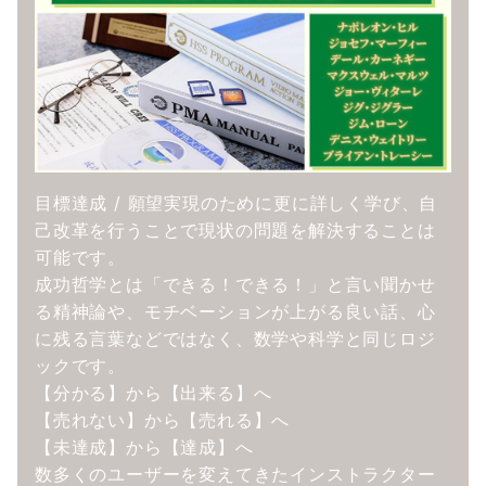
目標達成 / 願望実現のために更に詳しく学び、自
己改革を行うことで現状の問題を解決することは
可能です。
成功哲学とは「できる！できる！」と言い聞かせ
る精神論や、モチベーションが上がる良い話、心
に残る言葉などではなく、数学や科学と同じロジ
ックです。
【分かる】から【出来る】へ
【売れない】から【売れる】へ
【未達成】から【達成】へ
数多くのユーザーを変えてきたインストラクター