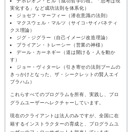
ナポレオン・ヒル（成功哲学の祖。「思考は現
実化する」など成功法則を体系化）
ジョセフ・マーフィー（潜在意識の法則）
マクスウェル・マルツ（サイコ-サイバネティ
クス理論）
ジグ・ジグラー（自己イメージ改造理論）
ブライアン・トレーシー（営業の神様）
デール・カーネギー（道は開ける・人を動か
す）
ジョー・ヴィターレ（引き寄せの法則ブームの
きっかけとなった、ザ・シークレットの賢人エイ
ブラハム）
これらすべてのプログラムを所有、実践し、プロ
グラムユーザーへレクチャーしています。
現在のクライアントは法人のみですが、全国に在
籍するインストラクターの育成と、プログラムユ