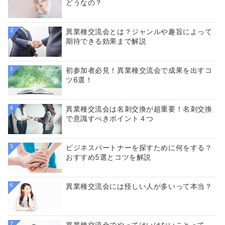
どうなの？
2
異業種交流会とは？ジャンルや趣旨によって
期待できる効果まで解説
3
初参加者必見！異業種交流会で成果を出すコ
ツ6選！
4
異業種交流会は名刺交換が超重要！名刺交換
で意識すべきポイント４つ
5
ビジネスパートナーを探すために何をする？
おすすめ5選とコツを解説
6
異業種交流会には怪しい人が多いって本当？
7
異業種交流会でやってはいけないことって