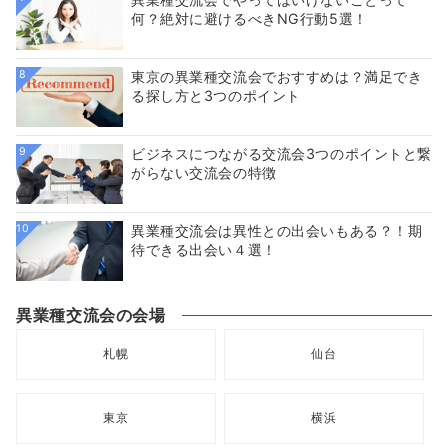
何？絶対に避けるべきNG行動5選！
8
東京の異業種交流会でおすすめは？満足でき
る探し方と3つのポイント
9
ビジネスにつながる交流会3つのポイントと繋
がらない交流会の特徴
10
異業種交流会は異性との出会いもある？！期
待できる出会い４選！
異業種交流会の会場
札幌
仙台
東京
横浜