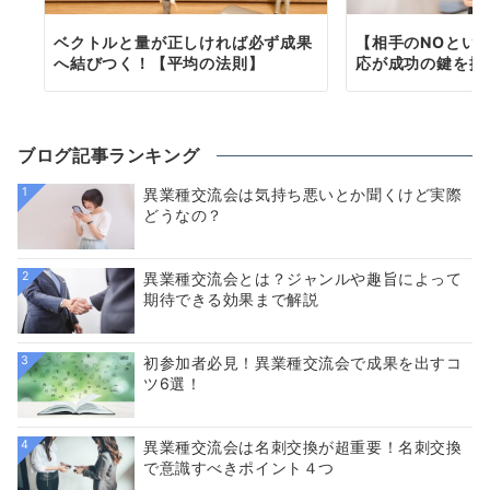
ベクトルと量が正しければ必ず成果
【相手のNOとい
へ結びつく！【平均の法則】
応が成功の鍵を握
ブログ記事ランキング
1
異業種交流会は気持ち悪いとか聞くけど実際
どうなの？
2
異業種交流会とは？ジャンルや趣旨によって
期待できる効果まで解説
3
初参加者必見！異業種交流会で成果を出すコ
ツ6選！
4
異業種交流会は名刺交換が超重要！名刺交換
で意識すべきポイント４つ