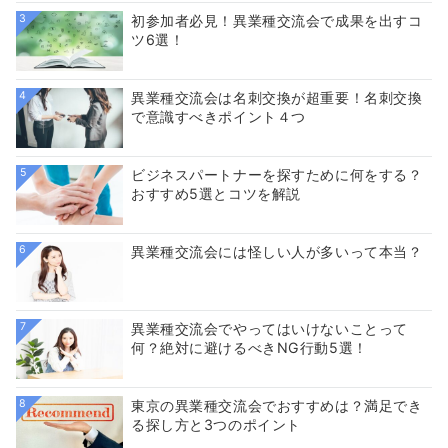
3
初参加者必見！異業種交流会で成果を出すコ
ツ6選！
4
異業種交流会は名刺交換が超重要！名刺交換
で意識すべきポイント４つ
5
ビジネスパートナーを探すために何をする？
おすすめ5選とコツを解説
6
異業種交流会には怪しい人が多いって本当？
7
異業種交流会でやってはいけないことって
何？絶対に避けるべきNG行動5選！
8
東京の異業種交流会でおすすめは？満足でき
る探し方と3つのポイント