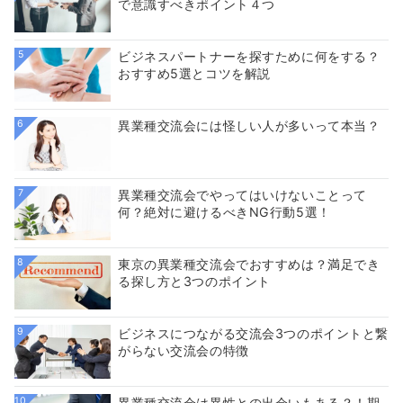
で意識すべきポイント４つ
5
ビジネスパートナーを探すために何をする？
おすすめ5選とコツを解説
6
異業種交流会には怪しい人が多いって本当？
7
異業種交流会でやってはいけないことって
何？絶対に避けるべきNG行動5選！
8
東京の異業種交流会でおすすめは？満足でき
る探し方と3つのポイント
9
ビジネスにつながる交流会3つのポイントと繋
がらない交流会の特徴
10
異業種交流会は異性との出会いもある？！期