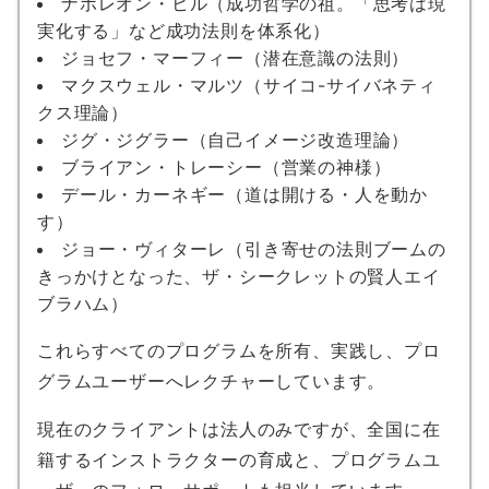
ナポレオン・ヒル（成功哲学の祖。「思考は現
実化する」など成功法則を体系化）
ジョセフ・マーフィー（潜在意識の法則）
マクスウェル・マルツ（サイコ-サイバネティ
クス理論）
ジグ・ジグラー（自己イメージ改造理論）
ブライアン・トレーシー（営業の神様）
デール・カーネギー（道は開ける・人を動か
す）
ジョー・ヴィターレ（引き寄せの法則ブームの
きっかけとなった、ザ・シークレットの賢人エイ
ブラハム）
これらすべてのプログラムを所有、実践し、プロ
グラムユーザーへレクチャーしています。
現在のクライアントは法人のみですが、全国に在
籍するインストラクターの育成と、プログラムユ