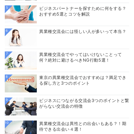
5
ビジネスパートナーを探すために何をする？
おすすめ5選とコツを解説
6
異業種交流会には怪しい人が多いって本当？
7
異業種交流会でやってはいけないことって
何？絶対に避けるべきNG行動5選！
8
東京の異業種交流会でおすすめは？満足でき
る探し方と3つのポイント
9
ビジネスにつながる交流会3つのポイントと繋
がらない交流会の特徴
10
異業種交流会は異性との出会いもある？！期
待できる出会い４選！