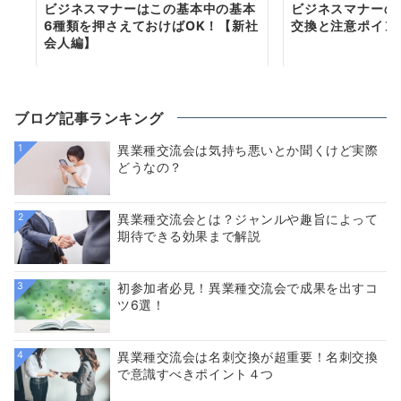
ビジネスマナーはこの基本中の基本
ビジネスマナーの
6種類を押さえておけばOK！【新社
交換と注意ポイン
会人編】
ブログ記事ランキング
1
異業種交流会は気持ち悪いとか聞くけど実際
どうなの？
2
異業種交流会とは？ジャンルや趣旨によって
期待できる効果まで解説
3
初参加者必見！異業種交流会で成果を出すコ
ツ6選！
4
異業種交流会は名刺交換が超重要！名刺交換
で意識すべきポイント４つ